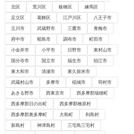
北区
荒川区
板橋区
練馬区
足立区
葛飾区
江戸川区
八王子市
立川市
武蔵野市
三鷹市
青梅市
府中市
昭島市
調布市
町田市
小金井市
小平市
日野市
東村山市
国分寺市
国立市
福生市
狛江市
東大和市
清瀬市
東久留米市
武蔵村山市
多摩市
稲城市
羽村市
あきる野市
西東京市
西多摩郡瑞穂町
西多摩郡日の出町
西多摩郡檜原村
西多摩郡奥多摩町
大島町
利島村
新島村
神津島村
三宅島三宅村