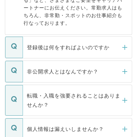
る」など、さまざまなご要望をキャリアパ
ートナーにお伝えください。常勤求人はも
ちろん、非常勤・スポットのお仕事紹介も
行なっております。
登録後は何をすればよいのですか
ご登録いただきましたら、弊社担当者がご
登録内容を確認し、その後メールもしくは
非公開求人とはなんですか？
お電話にて次のステップのご案内をいたし
ます。通常、5営業日以内にはご連絡をせて
マイナビDOCTORで取り扱っている求人の
いただきますので、しばらくお待ちくださ
うち約3割は、Webサイトからご覧いただ
転職・入職を強要されることはありま
い。
けない「非公開求人」です。非公開求人は
せんか？
下記の理由によって、一般には公開してい
ません。
転職・入職を強要することは一切ありませ
ん。また、仮に応募先から内定をいただい
個人情報は漏えいしませんか？
■応募殺到を避けるため 人気のある医療機
たとしても、ご本人が納得しない限り、内