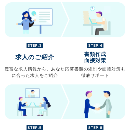
STEP.3
STEP.4
書類作成
求人のご紹介
面接対策
豊富な求人情報から、
あなた
応募書類の
添削や面接対策も
に合った求人を
ご紹介
徹底サポート
STEP.5
STEP.6