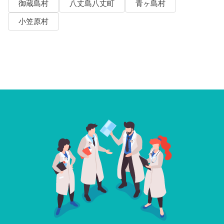
御蔵島村
八丈島八丈町
青ヶ島村
小笠原村