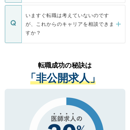
関を公にしてしまうと、応募が殺到する場
定を承諾する必要はありません。内定先へ
個人情報が漏えいすることはありませんの
合があります。 選考を効率よく行うため
の辞退の連絡はキャリアパートナーが行い
で、ご安心ください。当サイトからの登録
いますぐ転職は考えていないのです
に、医療機関が求める条件に合った人材の
ますので、ご安心ください。
などで収集したご登録者様の個人情報は、
が、これからのキャリアを相談できま
みを人材紹介会社に依頼するケースが増え
ご本人のキャリアアップおよび転職活動の
ています。
すか？
支援を目的に使用いたします。お預かりし
ているすべての個人データはご本人の許可
お気軽にご相談ください。先生専任のキャ
なく、医療機関側に開示したり、第三者に
リアパートナーが将来のご希望などをおう
提供することは一切ありません。また弊社
かがいして、現在の医療機関の状況や紹介
転職成功の秘訣は
は、個人情報の取り扱いについての厳密な
経験をまじえながら、適切なアドバイスを
管理基準を満たした事業者のみに付与され
「非公開求人」
させていただきます。すぐにご転職をされ
る、プライバシーマークを取得済みです。
ない方には、長期的なサポートが可能です
ご登録いただいた個人情報は、SSL（デー
ので、まずはご登録ください。
タ暗号化）によって保護されていますの
で、機密保持に関してもご安心ください。