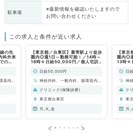
※最新情報を確認いたしますので
駐車場
お問い合わせください
この求人と条件が近い求人
沿線の先
【東京都／台東区】最寄駅より徒歩
【東京
内科外来
圏内◎週1日～勤務可能！／14時～
圏内◎
までの期
18時☆日給50,000円／個人宅訪
13時☆
Mの募集
問診療のお仕事です（内科系／非常
問診療
勤）
勤）
日給50,000円
日給
環器内
神経内科、一般内科、循環器内
神
内科、内
科、呼吸器内科、消化器内科、内
科
クリニック(保険診療)
ク
科、老年
分泌・代謝内科、腎臓内科、老年
分
東京都台東区
東
科
内科、血液内科、膠原病科
内
月,火,金
月,
<
>