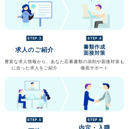
STEP.3
STEP.4
書類作成
求人のご紹介
面接対策
豊富な求人情報から、
あなた
応募書類の
添削や面接対策も
に合った求人を
ご紹介
徹底サポート
STEP.5
STEP.6
内定・入職