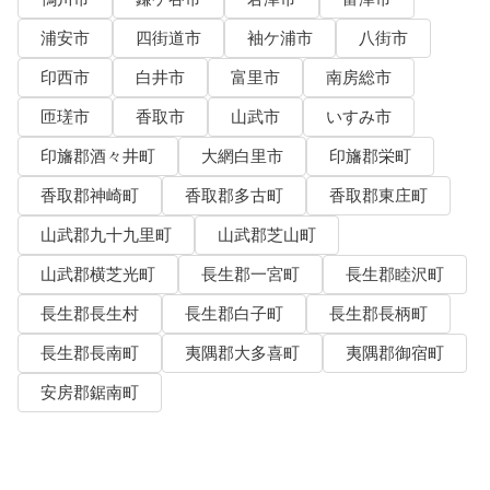
浦安市
四街道市
袖ケ浦市
八街市
印西市
白井市
富里市
南房総市
匝瑳市
香取市
山武市
いすみ市
印旛郡酒々井町
大網白里市
印旛郡栄町
香取郡神崎町
香取郡多古町
香取郡東庄町
山武郡九十九里町
山武郡芝山町
山武郡横芝光町
長生郡一宮町
長生郡睦沢町
長生郡長生村
長生郡白子町
長生郡長柄町
長生郡長南町
夷隅郡大多喜町
夷隅郡御宿町
安房郡鋸南町