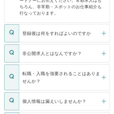
ートナーにお伝えください。常勤求人はも
ちろん、非常勤・スポットのお仕事紹介も
行なっております。
登録後は何をすればよいのですか
ご登録いただきましたら、弊社担当者がご
登録内容を確認し、その後メールもしくは
非公開求人とはなんですか？
お電話にて次のステップのご案内をいたし
ます。通常、5営業日以内にはご連絡をせて
マイナビDOCTORで取り扱っている求人の
いただきますので、しばらくお待ちくださ
うち約3割は、Webサイトからご覧いただ
転職・入職を強要されることはありま
い。
けない「非公開求人」です。非公開求人は
せんか？
下記の理由によって、一般には公開してい
ません。
転職・入職を強要することは一切ありませ
ん。また、仮に応募先から内定をいただい
個人情報は漏えいしませんか？
■応募殺到を避けるため 人気のある医療機
たとしても、ご本人が納得しない限り、内
関を公にしてしまうと、応募が殺到する場
定を承諾する必要はありません。内定先へ
個人情報が漏えいすることはありませんの