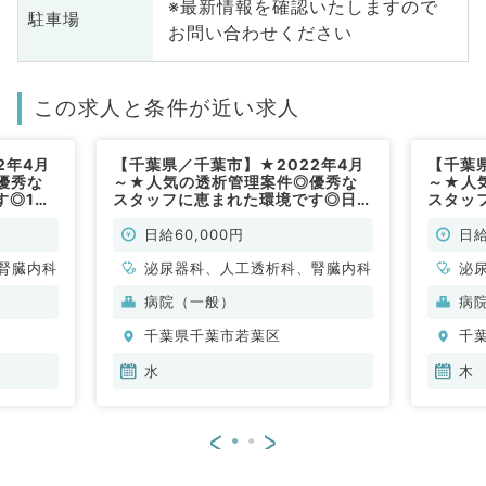
※最新情報を確認いたしますので
駐車場
お問い合わせください
この求人と条件が近い求人
2年4月
【千葉県／千葉市】★2022年4月
【千葉
優秀な
～★人気の透析管理案件◎優秀な
～★人
す◎1ク
スタッフに恵まれた環境です◎日給
スタッ
勤務◎専
6万～◎毎週水曜日にて募集中◎専
ール6
工透析科
門医お持ちの先生歓迎（人工透析科
門医お
日給60,000円
日給
／非常勤）
／非常
腎臓内科
泌尿器科、人工透析科、腎臓内科
泌
病院（一般）
病
千葉県千葉市若葉区
千
水
木
<
>