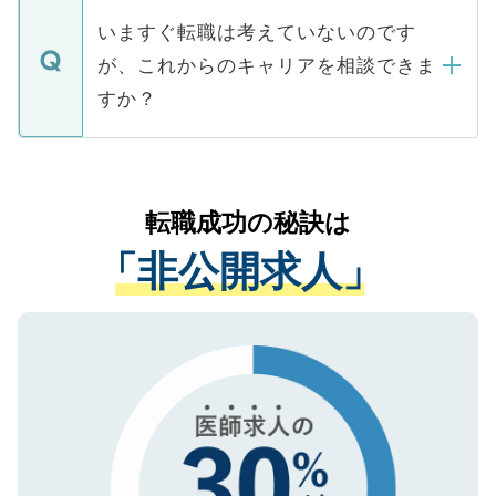
合があります。 選考を効率よく行うため
の辞退の連絡はキャリアパートナーが行い
で、ご安心ください。当サイトからの登録
いますぐ転職は考えていないのです
に、医療機関が求める条件に合った人材の
ますので、ご安心ください。
などで収集したご登録者様の個人情報は、
が、これからのキャリアを相談できま
みを人材紹介会社に依頼するケースが増え
ご本人のキャリアアップおよび転職活動の
ています。
すか？
支援を目的に使用いたします。お預かりし
ているすべての個人データはご本人の許可
お気軽にご相談ください。先生専任のキャ
なく、医療機関側に開示したり、第三者に
リアパートナーが将来のご希望などをおう
提供することは一切ありません。また弊社
かがいして、現在の医療機関の状況や紹介
転職成功の秘訣は
は、個人情報の取り扱いについての厳密な
経験をまじえながら、適切なアドバイスを
管理基準を満たした事業者のみに付与され
「非公開求人」
させていただきます。すぐにご転職をされ
る、プライバシーマークを取得済みです。
ない方には、長期的なサポートが可能です
ご登録いただいた個人情報は、SSL（デー
ので、まずはご登録ください。
タ暗号化）によって保護されていますの
で、機密保持に関してもご安心ください。