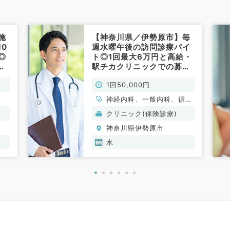
施
【神奈川県／伊勢原市】毎
0
週水曜午後の訪問診療バイ
◎
ト◎1回最大6万円と高給・
駅チカクリニックでの募集
です（内科系／非常勤）
1回50,000円
神経内科、一般内科、循環
器内科、呼吸器内科、消化
クリニック(保険診療)
器内科、内分泌・代謝内
神奈川県伊勢原市
科、腎臓内科、老年内科、
血液内科、膠原病科
水