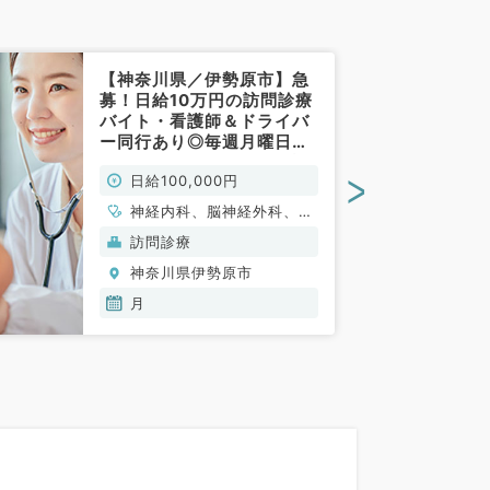
【神奈川県／伊勢原市】急
募！日給10万円の訪問診療
バイト・看護師＆ドライバ
ー同行あり◎毎週月曜日の
募集／未経験の先生も相談
>
日給100,000円
可能（内科系・外科系／非
常勤）
神経内科、脳神経外科、呼
吸器外科、心臓血管外科、
訪問診療
一般内科、循環器内科、消
神奈川県伊勢原市
化器内科、内分泌・代謝内
科、腎臓内科、老年内科、
月
血液内科、外科系全般、一
般外科、消化器外科