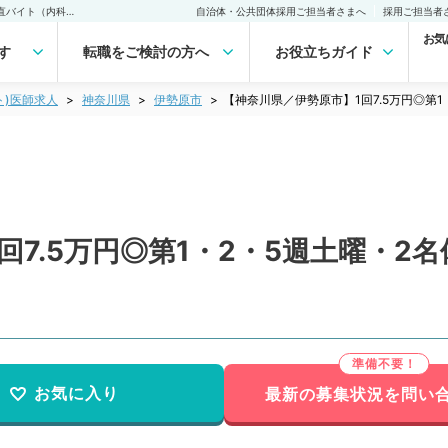
【神奈川県／伊勢原市】1回7.5万円◎第1・2・5週土曜・2名体制の日当直バイト（内科系／非常勤）非常勤(アルバイト)の求人｜医師の求人・転職・アルバイトは【マイナビDOCTOR】
自治体・公共団体採用ご担当者さまへ
採用ご担当者
お気
す
転職をご検討の方へ
お役立ちガイド
ト)医師求人
神奈川県
伊勢原市
【神奈川県／伊勢原市】1回7.5万円◎第
回7.5万円◎第1・2・5週土曜・2
お気に入り
最新の募集状況を問い