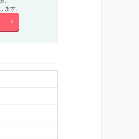
係、
します。