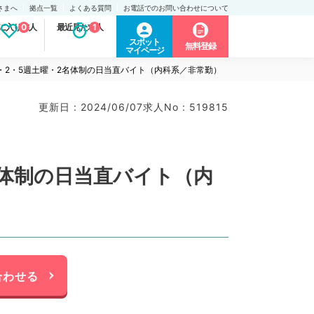
さまへ
拠点一覧
よくある質問
お電話でのお問い合わせについて
に入り求人
0
最近見た求人
1
スポット
無料登録
マイページ
1・2・5週土曜・2名体制の日当直バイト（内科系／非常勤）
更新日 : 2024/06/07
求人No : 519815
名体制の日当直バイト（内
合わせる