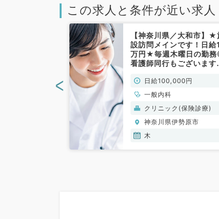
この求人と条件が近い求人
伊勢原市】月1
【神奈川県／大和市】★
能！第1・2・
設訪問メインです！日給1
日当直バイト～
万円★毎週木曜日の勤務
の朝までご勤務
看護師同行もございます
.5万円（内科系
（内科系／非常勤）
<
00円
日給100,000円
、循環器内科、呼
一般内科
、消化器内科、内
般）
クリニック(保険診療)
謝内科、腎臓内
伊勢原市
神奈川県伊勢原市
内科
木