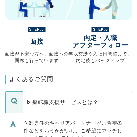
STEP.5
STEP.6
内定・入職
面接
アフターフォロー
面接が不安な方へ、
面接への
年収交渉や
入社日調整まで、
同席も
行っています
内定後もバックアップ
よくあるご質問
医療転職支援サービスとは？
医師専任のキャリアパートナーがご希望条
件などをおうかがいし、ご希望にマッチし