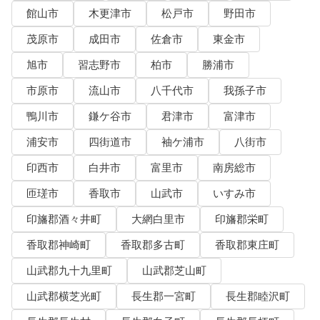
館山市
木更津市
松戸市
野田市
茂原市
成田市
佐倉市
東金市
旭市
習志野市
柏市
勝浦市
市原市
流山市
八千代市
我孫子市
鴨川市
鎌ケ谷市
君津市
富津市
浦安市
四街道市
袖ケ浦市
八街市
印西市
白井市
富里市
南房総市
匝瑳市
香取市
山武市
いすみ市
印旛郡酒々井町
大網白里市
印旛郡栄町
香取郡神崎町
香取郡多古町
香取郡東庄町
山武郡九十九里町
山武郡芝山町
山武郡横芝光町
長生郡一宮町
長生郡睦沢町