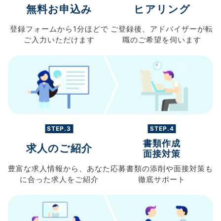
無料お申込み
ヒアリング
登録フォームから
1分ほどで
ご登録後、
アドバイザーが転
ご入力
いただけます
職の
ご希望を伺います
STEP.3
STEP.4
書類作成
求人のご紹介
面接対策
豊富な求人情報から、
あなた
応募書類の
添削や面接対策も
に合った求人を
ご紹介
徹底サポート