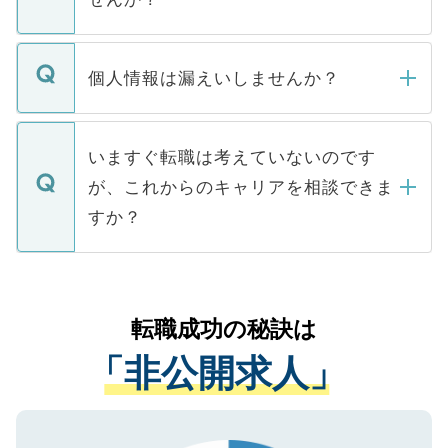
下記の理由によって、一般には公開してい
ません。
転職・入職を強要することは一切ありませ
ん。また、仮に応募先から内定をいただい
個人情報は漏えいしませんか？
■応募殺到を避けるため 人気のある医療機
たとしても、ご本人が納得しない限り、内
関を公にしてしまうと、応募が殺到する場
定を承諾する必要はありません。内定先へ
個人情報が漏えいすることはありませんの
合があります。 選考を効率よく行うため
の辞退の連絡はキャリアパートナーが行い
で、ご安心ください。当サイトからの登録
いますぐ転職は考えていないのです
に、医療機関が求める条件に合った人材の
ますので、ご安心ください。
などで収集したご登録者様の個人情報は、
が、これからのキャリアを相談できま
みを人材紹介会社に依頼するケースが増え
ご本人のキャリアアップおよび転職活動の
ています。
すか？
支援を目的に使用いたします。お預かりし
ているすべての個人データはご本人の許可
お気軽にご相談ください。先生専任のキャ
なく、医療機関側に開示したり、第三者に
リアパートナーが将来のご希望などをおう
提供することは一切ありません。また弊社
かがいして、現在の医療機関の状況や紹介
転職成功の秘訣は
は、個人情報の取り扱いについての厳密な
経験をまじえながら、適切なアドバイスを
管理基準を満たした事業者のみに付与され
「非公開求人」
させていただきます。すぐにご転職をされ
る、プライバシーマークを取得済みです。
ない方には、長期的なサポートが可能です
ご登録いただいた個人情報は、SSL（デー
ので、まずはご登録ください。
タ暗号化）によって保護されていますの