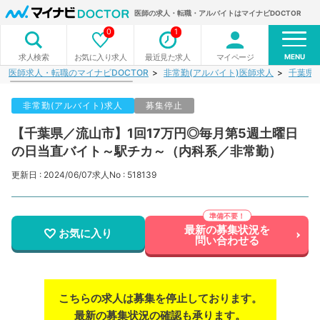
医師の求人・転職・アルバイトはマイナビDOCTOR
0
1
MENU
お気に入り求人
最近見た求人
マイページ
求人検索
医師求人・転職のマイナビDOCTOR
非常勤(アルバイト)医師求人
千葉県
非常勤(アルバイト)求人
募集停止
【千葉県／流山市】1回17万円◎毎月第5週土曜日
の日当直バイト～駅チカ～（内科系／非常勤）
更新日 : 2024/06/07
求人No : 518139
最新の募集状況を
お気に入り
問い合わせる
こちらの求人は募集を停止しております。
最新の募集状況の確認も承ります。