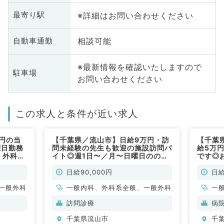
※詳細はお問い合わせください
最寄り駅
相談可能
自動車通勤
※最新情報を確認いたしますので
駐車場
お問い合わせください
この求人と条件が近い求人
円の当
【千葉県／流山市】日給9万円・訪
【千葉
曜日勤務
問未経験の先生も歓迎の施設訪問バ
給5万
、外科系
イト◎週1日〜／月〜日曜日ののい
です◎
ずれかで勤務可！週3日社保加入や
務可（
時短勤務も応相談です（内科系／非
日給90,000円
日給
常勤）
一般外科
一般内科、外科系全般、一般外科
一
科
訪問診療
病
千葉県流山市
千