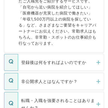
たご入職先をご紹介するサービスです。
「自宅から近い病院を紹介してほしい」
「医療機器が充実した病院で働きたい」
「年収1,500万円以上の病院を探してい
る」など、さまざまなご要望をキャリアパ
ートナーにお伝えください。常勤求人はも
ちろん、非常勤・スポットのお仕事紹介も
行なっております。
登録後は何をすればよいのですか
ご登録いただきましたら、弊社担当者がご
登録内容を確認し、その後メールもしくは
非公開求人とはなんですか？
お電話にて次のステップのご案内をいたし
ます。通常、5営業日以内にはご連絡をせて
マイナビDOCTORで取り扱っている求人の
いただきますので、しばらくお待ちくださ
うち約3割は、Webサイトからご覧いただ
転職・入職を強要されることはありま
い。
けない「非公開求人」です。非公開求人は
せんか？