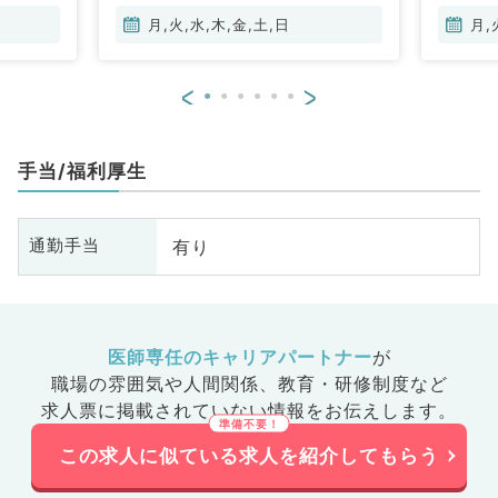
月,火,水,木,金,土,日
月,
<
>
手当/福利厚生
有り
通勤手当
医師専任のキャリアパートナー
が
職場の雰囲気や人間関係、
教育・研修制度など
求人票に掲載されていない情報をお伝えします。
この求人に似ている求人を紹介してもらう