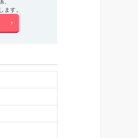
係、
します。