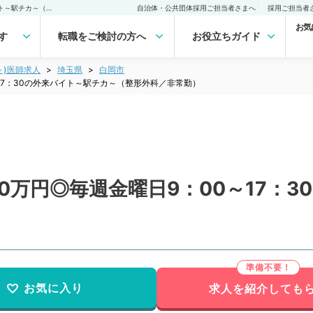
【埼玉県／白岡市】日給10万円◎毎週金曜日9：00～17：30の外来バイト～駅チカ～（整形外科／非常勤）非常勤(アルバイト)の求人｜医師の求人・転職・アルバイトは【マイナビDOCTOR】
自治体・公共団体採用ご担当者さまへ
採用ご担当者
お気
す
転職をご検討の方へ
お役立ちガイド
ト)医師求人
埼玉県
白岡市
17：30の外来バイト～駅チカ～（整形外科／非常勤）
0万円◎毎週金曜日9：00～17：
お気に入り
求人を紹介しても