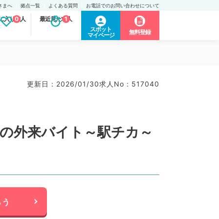
さまへ
拠点一覧
よくある質問
お電話でのお問い合わせについて
に入り求人
0
最近見た求人
1
スポット
無料登録
マイページ
更新日 : 2026/01/30
求人No : 517040
30の外来バイト～駅チカ～
らう