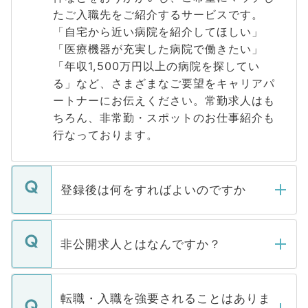
たご入職先をご紹介するサービスです。
「自宅から近い病院を紹介してほしい」
「医療機器が充実した病院で働きたい」
「年収1,500万円以上の病院を探してい
る」など、さまざまなご要望をキャリアパ
ートナーにお伝えください。常勤求人はも
ちろん、非常勤・スポットのお仕事紹介も
行なっております。
登録後は何をすればよいのですか
ご登録いただきましたら、弊社担当者がご
登録内容を確認し、その後メールもしくは
非公開求人とはなんですか？
お電話にて次のステップのご案内をいたし
ます。通常、5営業日以内にはご連絡をせて
マイナビDOCTORで取り扱っている求人の
いただきますので、しばらくお待ちくださ
うち約3割は、Webサイトからご覧いただ
転職・入職を強要されることはありま