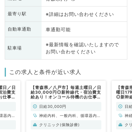
※詳細はお問い合わせください
最寄り駅
車通勤可能
自動車通勤
※最新情報を確認いたしますので
駐車場
お問い合わせください
この求人と条件が近い求人
曜日／日
【青森県／八戸市】毎週土曜日／日
【青森
宿泊費支
給30,000円◎新幹線代・宿泊費支
曜日17
お仕事で
給あり！オンコール待機のお仕事で
◎新幹
す(内科系／非常勤)
コール
非常勤)
日給30,000円
日給
環器内
神経内科、一般内科、循環器内
神
内科、内
科、呼吸器内科、消化器内科、内
科
クリニック(保険診療)
ク
科、老年
分泌・代謝内科、腎臓内科、老年
分