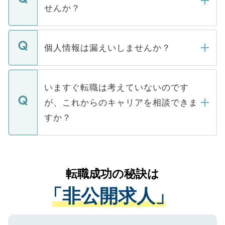
い。
けない「非公開求人」です。非公開求人は
せんか？
下記の理由によって、一般には公開してい
ません。
転職・入職を強要することは一切ありませ
ん。また、仮に応募先から内定をいただい
個人情報は漏えいしませんか？
■応募殺到を避けるため 人気のある医療機
たとしても、ご本人が納得しない限り、内
関を公にしてしまうと、応募が殺到する場
定を承諾する必要はありません。内定先へ
個人情報が漏えいすることはありませんの
合があります。 選考を効率よく行うため
の辞退の連絡はキャリアパートナーが行い
で、ご安心ください。当サイトからの登録
いますぐ転職は考えていないのです
に、医療機関が求める条件に合った人材の
ますので、ご安心ください。
などで収集したご登録者様の個人情報は、
が、これからのキャリアを相談できま
みを人材紹介会社に依頼するケースが増え
ご本人のキャリアアップおよび転職活動の
ています。
すか？
支援を目的に使用いたします。お預かりし
ているすべての個人データはご本人の許可
お気軽にご相談ください。先生専任のキャ
なく、医療機関側に開示したり、第三者に
リアパートナーが将来のご希望などをおう
提供することは一切ありません。また弊社
かがいして、現在の医療機関の状況や紹介
転職成功の秘訣は
は、個人情報の取り扱いについての厳密な
経験をまじえながら、適切なアドバイスを
管理基準を満たした事業者のみに付与され
「非公開求人」
させていただきます。すぐにご転職をされ
る、プライバシーマークを取得済みです。
ない方には、長期的なサポートが可能です
ご登録いただいた個人情報は、SSL（デー
ので、まずはご登録ください。
タ暗号化）によって保護されていますの