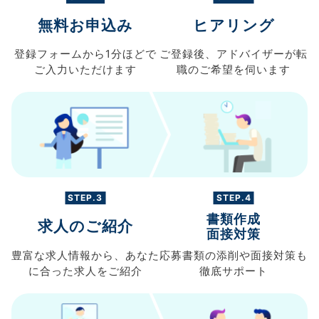
無料お申込み
ヒアリング
登録フォームから
1分ほどで
ご登録後、
アドバイザーが転
ご入力
いただけます
職の
ご希望を伺います
STEP.3
STEP.4
書類作成
求人のご紹介
面接対策
豊富な求人情報から、
あなた
応募書類の
添削や面接対策も
に合った求人を
ご紹介
徹底サポート