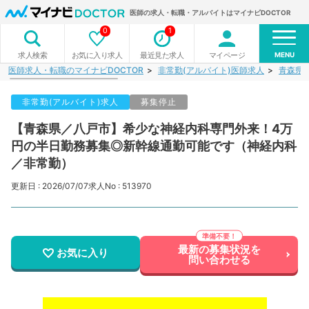
医師の求人・転職・アルバイトはマイナビDOCTOR
0
1
MENU
お気に入り求人
最近見た求人
マイページ
求人検索
医師求人・転職のマイナビDOCTOR
非常勤(アルバイト)医師求人
青森県
非常勤(アルバイト)求人
募集停止
【青森県／八戸市】希少な神経内科専門外来！4万
円の半日勤務募集◎新幹線通勤可能です（神経内科
／非常勤）
更新日 : 2026/07/07
求人No : 513970
最新の募集状況を
お気に入り
問い合わせる