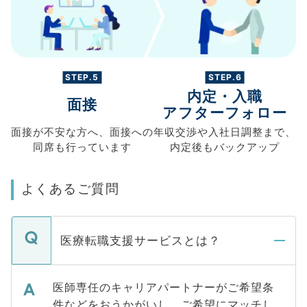
STEP.5
STEP.6
内定・入職
面接
アフターフォロー
面接が不安な方へ、
面接への
年収交渉や
入社日調整まで、
同席も
行っています
内定後もバックアップ
よくあるご質問
医療転職支援サービスとは？
医師専任のキャリアパートナーがご希望条
件などをおうかがいし、ご希望にマッチし