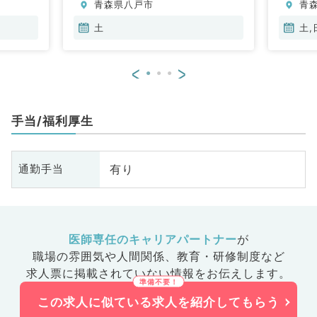
青森県八戸市
青
科
内科、血液内科、膠原病科
内
土
土,
<
>
手当/福利厚生
有り
通勤手当
医師専任のキャリアパートナー
が
職場の雰囲気や人間関係、
教育・研修制度など
求人票に掲載されていない情報をお伝えします。
この求人に似ている求人を紹介してもらう