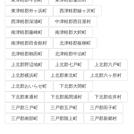
東津軽郡今別町
東津軽郡蓬田村
東津軽郡外ヶ浜町
西津軽郡鰺ヶ沢町
西津軽郡深浦町
中津軽郡西目屋村
南津軽郡藤崎町
南津軽郡大鰐町
南津軽郡田舎館村
北津軽郡板柳町
北津軽郡鶴田町
北津軽郡中泊町
上北郡野辺地町
上北郡七戸町
上北郡六戸町
上北郡横浜町
上北郡東北町
上北郡六ヶ所村
上北郡おいらせ町
下北郡大間町
下北郡東通村
下北郡風間浦村
下北郡佐井村
三戸郡三戸町
三戸郡五戸町
三戸郡田子町
三戸郡南部町
三戸郡階上町
三戸郡新郷村