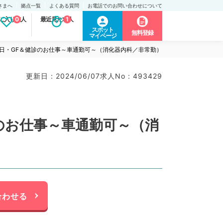
さまへ
拠点一覧
よくある質問
お電話でのお問い合わせについて
に入り求人
0
最近見た求人
1
スポット
無料登録
マイページ
日・GF＆健診のお仕事～車通勤可～（消化器内科／非常勤）
更新日 : 2024/06/07
求人No : 493429
のお仕事～車通勤可～（消
合わせる