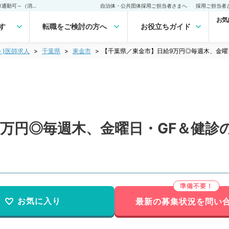
【千葉県／東金市】日給9万円◎毎週木、金曜日・GF＆健診のお仕事～車通勤可～（消化器内科／非常勤）非常勤(アルバイト)の求人｜医師の求人・転職・アルバイトは【マイナビDOCTOR】
自治体・公共団体採用ご担当者さまへ
採用ご担当者
お気
す
転職をご検討の方へ
お役立ちガイド
ト)医師求人
千葉県
東金市
【千葉県／東金市】日給9万円◎毎週木、金曜
9万円◎毎週木、金曜日・GF＆健診
お気に入り
最新の募集状況を問い