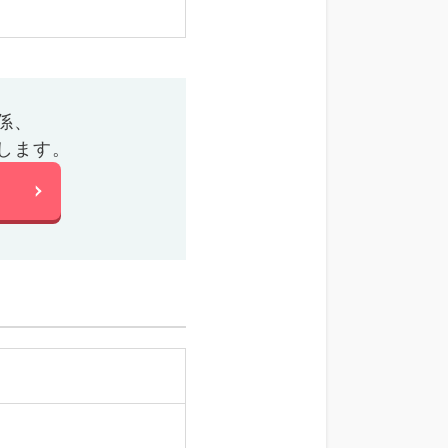
係、
します。