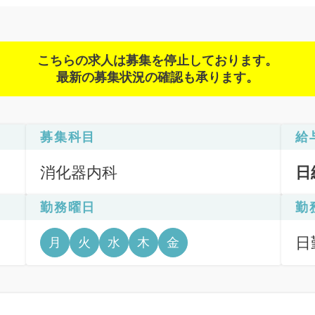
こちらの求人は募集を停止しております。
最新の募集状況の確認も承ります。
募集科目
給
消化器内科
日
勤務曜日
勤
般
日
月
火
水
木
金
6