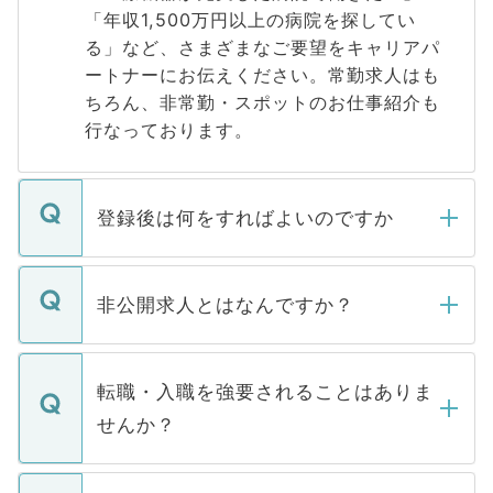
「年収1,500万円以上の病院を探してい
る」など、さまざまなご要望をキャリアパ
ートナーにお伝えください。常勤求人はも
ちろん、非常勤・スポットのお仕事紹介も
行なっております。
登録後は何をすればよいのですか
ご登録いただきましたら、弊社担当者がご
登録内容を確認し、その後メールもしくは
非公開求人とはなんですか？
お電話にて次のステップのご案内をいたし
ます。通常、5営業日以内にはご連絡をせて
マイナビDOCTORで取り扱っている求人の
いただきますので、しばらくお待ちくださ
うち約3割は、Webサイトからご覧いただ
転職・入職を強要されることはありま
い。
けない「非公開求人」です。非公開求人は
せんか？
下記の理由によって、一般には公開してい
ません。
転職・入職を強要することは一切ありませ