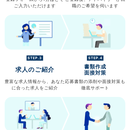
ご入力
いただけます
職の
ご希望を伺います
STEP.3
STEP.4
書類作成
求人のご紹介
面接対策
豊富な求人情報から、
あなた
応募書類の
添削や面接対策も
に合った求人を
ご紹介
徹底サポート