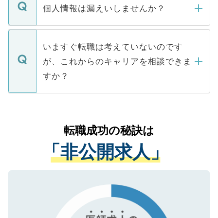
ん。また、仮に応募先から内定をいただい
個人情報は漏えいしませんか？
■応募殺到を避けるため 人気のある医療機
たとしても、ご本人が納得しない限り、内
関を公にしてしまうと、応募が殺到する場
定を承諾する必要はありません。内定先へ
個人情報が漏えいすることはありませんの
合があります。 選考を効率よく行うため
の辞退の連絡はキャリアパートナーが行い
で、ご安心ください。当サイトからの登録
いますぐ転職は考えていないのです
に、医療機関が求める条件に合った人材の
ますので、ご安心ください。
などで収集したご登録者様の個人情報は、
が、これからのキャリアを相談できま
みを人材紹介会社に依頼するケースが増え
ご本人のキャリアアップおよび転職活動の
ています。
すか？
支援を目的に使用いたします。お預かりし
ているすべての個人データはご本人の許可
お気軽にご相談ください。先生専任のキャ
なく、医療機関側に開示したり、第三者に
リアパートナーが将来のご希望などをおう
提供することは一切ありません。また弊社
かがいして、現在の医療機関の状況や紹介
転職成功の秘訣は
は、個人情報の取り扱いについての厳密な
経験をまじえながら、適切なアドバイスを
管理基準を満たした事業者のみに付与され
「非公開求人」
させていただきます。すぐにご転職をされ
る、プライバシーマークを取得済みです。
ない方には、長期的なサポートが可能です
ご登録いただいた個人情報は、SSL（デー
ので、まずはご登録ください。
タ暗号化）によって保護されていますの
で、機密保持に関してもご安心ください。