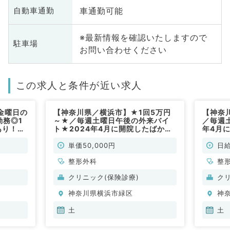
車通勤可能
自動車通勤
※最新情報を確認いたしますので
駐車場
お問い合わせください
この求人と条件が近い求人
金曜日の
【神奈川県／横浜市】★1回5万円
【神奈
勤務◎1
～★／毎週土曜日午後の外来バイ
／毎週
あり！
ト★2024年4月に開院したばかり
年4月
のクリニック（整形外科／非常勤）
ク（整
単価50,000円
日給
整形外科
整
クリニック(保険診療)
ク
神奈川県横浜市緑区
神
土
土