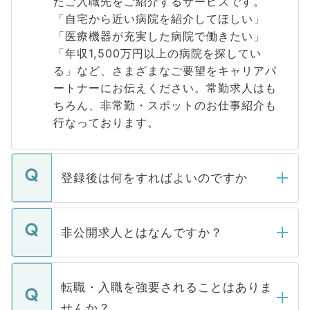
たご入職先をご紹介するサービスです。
「自宅から近い病院を紹介してほしい」
「医療機器が充実した病院で働きたい」
「年収1,500万円以上の病院を探してい
る」など、さまざまなご要望をキャリアパ
ートナーにお伝えください。常勤求人はも
ちろん、非常勤・スポットのお仕事紹介も
行なっております。
登録後は何をすればよいのですか
ご登録いただきましたら、弊社担当者がご
登録内容を確認し、その後メールもしくは
非公開求人とはなんですか？
お電話にて次のステップのご案内をいたし
ます。通常、5営業日以内にはご連絡をせて
マイナビDOCTORで取り扱っている求人の
いただきますので、しばらくお待ちくださ
うち約3割は、Webサイトからご覧いただ
転職・入職を強要されることはありま
い。
けない「非公開求人」です。非公開求人は
せんか？