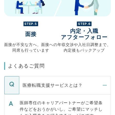
STEP.5
STEP.6
内定・入職
面接
アフターフォロー
面接が不安な方へ、
面接への
年収交渉や
入社日調整まで、
同席も
行っています
内定後もバックアップ
よくあるご質問
医療転職支援サービスとは？
医師専任のキャリアパートナーがご希望条
件などをおうかがいし、ご希望にマッチし