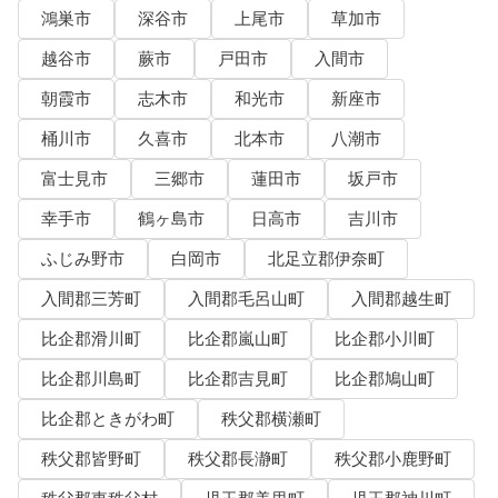
鴻巣市
深谷市
上尾市
草加市
越谷市
蕨市
戸田市
入間市
朝霞市
志木市
和光市
新座市
桶川市
久喜市
北本市
八潮市
富士見市
三郷市
蓮田市
坂戸市
幸手市
鶴ヶ島市
日高市
吉川市
ふじみ野市
白岡市
北足立郡伊奈町
入間郡三芳町
入間郡毛呂山町
入間郡越生町
比企郡滑川町
比企郡嵐山町
比企郡小川町
比企郡川島町
比企郡吉見町
比企郡鳩山町
比企郡ときがわ町
秩父郡横瀬町
秩父郡皆野町
秩父郡長瀞町
秩父郡小鹿野町