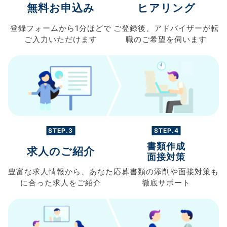
無料お申込み
ヒアリング
登録フォームから
1分ほどで
ご登録後、
アドバイザーが転
ご入力
いただけます
職の
ご希望を伺います
STEP.3
STEP.4
書類作成
求人のご紹介
面接対策
豊富な求人情報から、
あなた
応募書類の
添削や面接対策も
に合った求人を
ご紹介
徹底サポート