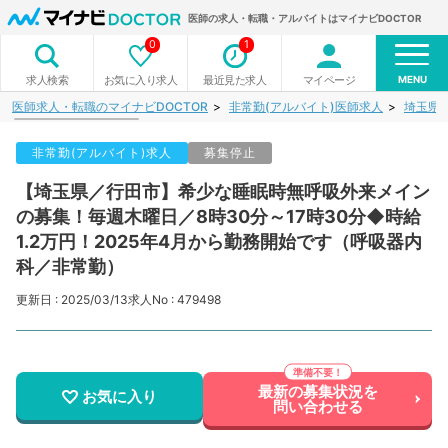
医師の求人・転職・アルバイトはマイナビDOCTOR
0
1
MENU
お気に入り求人
最近見た求人
マイページ
求人検索
医師求人・転職のマイナビDOCTOR
非常勤(アルバイト)医師求人
埼玉県
非常勤(アルバイト)求人
募集停止
【埼玉県／行田市】希少な睡眠時無呼吸外来メイン
の募集！毎週木曜日／8時30分～17時30分◆時給
1.2万円！2025年4月から勤務開始です（呼吸器内
科／非常勤）
更新日 : 2025/03/13
求人No : 479498
最新の募集状況を
お気に入り
問い合わせる