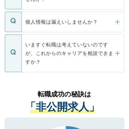
下記の理由によって、一般には公開してい
ません。
転職・入職を強要することは一切ありませ
ん。また、仮に応募先から内定をいただい
個人情報は漏えいしませんか？
■応募殺到を避けるため 人気のある医療機
たとしても、ご本人が納得しない限り、内
関を公にしてしまうと、応募が殺到する場
定を承諾する必要はありません。内定先へ
個人情報が漏えいすることはありませんの
合があります。 選考を効率よく行うため
の辞退の連絡はキャリアパートナーが行い
で、ご安心ください。当サイトからの登録
いますぐ転職は考えていないのです
に、医療機関が求める条件に合った人材の
ますので、ご安心ください。
などで収集したご登録者様の個人情報は、
が、これからのキャリアを相談できま
みを人材紹介会社に依頼するケースが増え
ご本人のキャリアアップおよび転職活動の
ています。
すか？
支援を目的に使用いたします。お預かりし
ているすべての個人データはご本人の許可
お気軽にご相談ください。先生専任のキャ
なく、医療機関側に開示したり、第三者に
リアパートナーが将来のご希望などをおう
提供することは一切ありません。また弊社
かがいして、現在の医療機関の状況や紹介
転職成功の秘訣は
は、個人情報の取り扱いについての厳密な
経験をまじえながら、適切なアドバイスを
管理基準を満たした事業者のみに付与され
「非公開求人」
させていただきます。すぐにご転職をされ
る、プライバシーマークを取得済みです。
ない方には、長期的なサポートが可能です
ご登録いただいた個人情報は、SSL（デー
ので、まずはご登録ください。
タ暗号化）によって保護されていますの