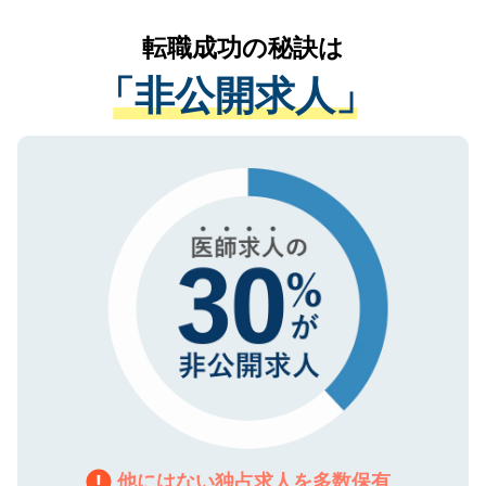
リアパートナーが将来のご希望などをおう
提供することは一切ありません。また弊社
かがいして、現在の医療機関の状況や紹介
転職成功の秘訣は
は、個人情報の取り扱いについての厳密な
経験をまじえながら、適切なアドバイスを
管理基準を満たした事業者のみに付与され
「非公開求人」
させていただきます。すぐにご転職をされ
る、プライバシーマークを取得済みです。
ない方には、長期的なサポートが可能です
ご登録いただいた個人情報は、SSL（デー
ので、まずはご登録ください。
タ暗号化）によって保護されていますの
で、機密保持に関してもご安心ください。
他にはない独占求人を多数保有