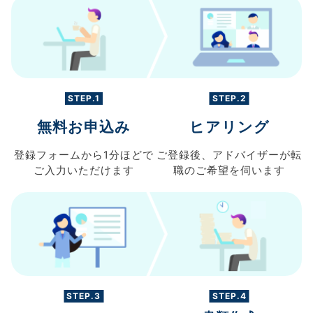
STEP.1
STEP.2
無料お申込み
ヒアリング
登録フォームから
1分ほどで
ご登録後、
アドバイザーが転
ご入力
いただけます
職の
ご希望を伺います
STEP.3
STEP.4