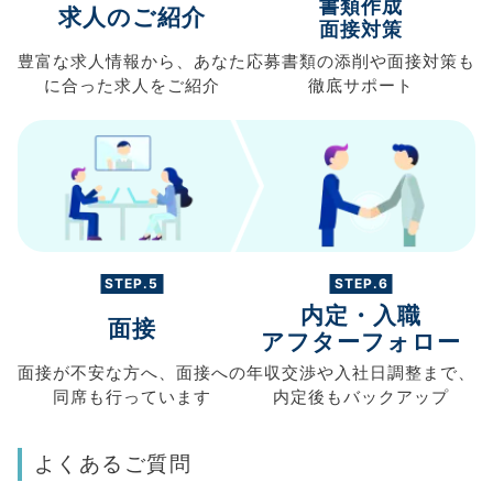
書類作成
求人のご紹介
面接対策
豊富な求人情報から、
あなた
応募書類の
添削や面接対策も
に合った求人を
ご紹介
徹底サポート
STEP.5
STEP.6
内定・入職
面接
アフターフォロー
面接が不安な方へ、
面接への
年収交渉や
入社日調整まで、
同席も
行っています
内定後もバックアップ
よくあるご質問