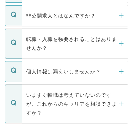
ご登録いただきましたら、弊社担当者がご
登録内容を確認し、その後メールもしくは
非公開求人とはなんですか？
お電話にて次のステップのご案内をいたし
ます。通常、5営業日以内にはご連絡をせて
マイナビDOCTORで取り扱っている求人の
いただきますので、しばらくお待ちくださ
うち約3割は、Webサイトからご覧いただ
転職・入職を強要されることはありま
い。
けない「非公開求人」です。非公開求人は
せんか？
下記の理由によって、一般には公開してい
ません。
転職・入職を強要することは一切ありませ
ん。また、仮に応募先から内定をいただい
個人情報は漏えいしませんか？
■応募殺到を避けるため 人気のある医療機
たとしても、ご本人が納得しない限り、内
関を公にしてしまうと、応募が殺到する場
定を承諾する必要はありません。内定先へ
個人情報が漏えいすることはありませんの
合があります。 選考を効率よく行うため
の辞退の連絡はキャリアパートナーが行い
で、ご安心ください。当サイトからの登録
いますぐ転職は考えていないのです
に、医療機関が求める条件に合った人材の
ますので、ご安心ください。
などで収集したご登録者様の個人情報は、
が、これからのキャリアを相談できま
みを人材紹介会社に依頼するケースが増え
ご本人のキャリアアップおよび転職活動の
ています。
すか？
支援を目的に使用いたします。お預かりし
ているすべての個人データはご本人の許可
お気軽にご相談ください。先生専任のキャ
なく、医療機関側に開示したり、第三者に