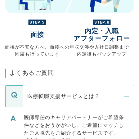
STEP.5
STEP.6
内定・入職
面接
アフターフォロー
面接が不安な方へ、
面接への
年収交渉や
入社日調整まで、
同席も
行っています
内定後もバックアップ
よくあるご質問
医療転職支援サービスとは？
医師専任のキャリアパートナーがご希望条
件などをおうかがいし、ご希望にマッチし
たご入職先をご紹介するサービスです。