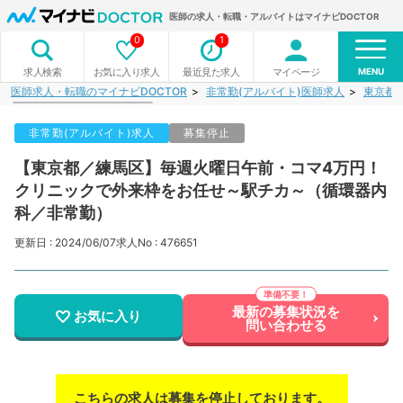
医師の求人・転職・アルバイトはマイナビDOCTOR
0
1
MENU
お気に入り求人
最近見た求人
マイページ
求人検索
医師求人・転職のマイナビDOCTOR
非常勤(アルバイト)医師求人
東京都
非常勤(アルバイト)求人
募集停止
【東京都／練馬区】毎週火曜日午前・コマ4万円！
クリニックで外来枠をお任せ～駅チカ～（循環器内
科／非常勤）
更新日 : 2024/06/07
求人No : 476651
最新の募集状況を
お気に入り
問い合わせる
こちらの求人は募集を停止しております。