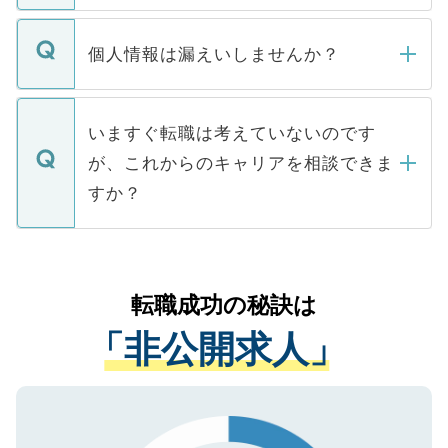
ません。
転職・入職を強要することは一切ありませ
ん。また、仮に応募先から内定をいただい
個人情報は漏えいしませんか？
■応募殺到を避けるため 人気のある医療機
たとしても、ご本人が納得しない限り、内
関を公にしてしまうと、応募が殺到する場
定を承諾する必要はありません。内定先へ
個人情報が漏えいすることはありませんの
合があります。 選考を効率よく行うため
の辞退の連絡はキャリアパートナーが行い
で、ご安心ください。当サイトからの登録
いますぐ転職は考えていないのです
に、医療機関が求める条件に合った人材の
ますので、ご安心ください。
などで収集したご登録者様の個人情報は、
が、これからのキャリアを相談できま
みを人材紹介会社に依頼するケースが増え
ご本人のキャリアアップおよび転職活動の
ています。
すか？
支援を目的に使用いたします。お預かりし
ているすべての個人データはご本人の許可
お気軽にご相談ください。先生専任のキャ
なく、医療機関側に開示したり、第三者に
リアパートナーが将来のご希望などをおう
提供することは一切ありません。また弊社
かがいして、現在の医療機関の状況や紹介
転職成功の秘訣は
は、個人情報の取り扱いについての厳密な
経験をまじえながら、適切なアドバイスを
管理基準を満たした事業者のみに付与され
「非公開求人」
させていただきます。すぐにご転職をされ
る、プライバシーマークを取得済みです。
ない方には、長期的なサポートが可能です
ご登録いただいた個人情報は、SSL（デー
ので、まずはご登録ください。
タ暗号化）によって保護されていますの
で、機密保持に関してもご安心ください。