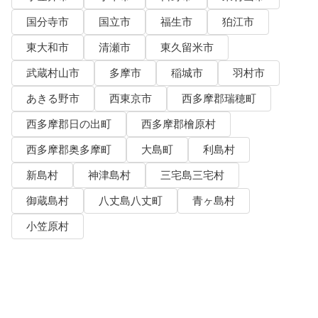
国分寺市
国立市
福生市
狛江市
東大和市
清瀬市
東久留米市
武蔵村山市
多摩市
稲城市
羽村市
あきる野市
西東京市
西多摩郡瑞穂町
西多摩郡日の出町
西多摩郡檜原村
西多摩郡奥多摩町
大島町
利島村
新島村
神津島村
三宅島三宅村
御蔵島村
八丈島八丈町
青ヶ島村
小笠原村