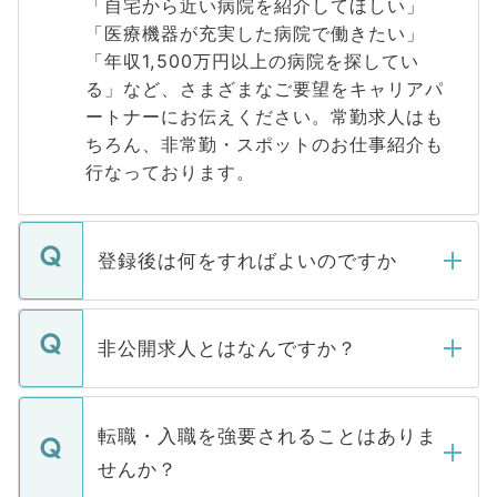
「自宅から近い病院を紹介してほしい」
「医療機器が充実した病院で働きたい」
「年収1,500万円以上の病院を探してい
る」など、さまざまなご要望をキャリアパ
ートナーにお伝えください。常勤求人はも
ちろん、非常勤・スポットのお仕事紹介も
行なっております。
登録後は何をすればよいのですか
ご登録いただきましたら、弊社担当者がご
登録内容を確認し、その後メールもしくは
非公開求人とはなんですか？
お電話にて次のステップのご案内をいたし
ます。通常、5営業日以内にはご連絡をせて
マイナビDOCTORで取り扱っている求人の
いただきますので、しばらくお待ちくださ
うち約3割は、Webサイトからご覧いただ
転職・入職を強要されることはありま
い。
けない「非公開求人」です。非公開求人は
せんか？
下記の理由によって、一般には公開してい