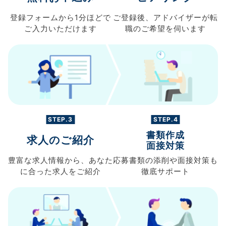
登録フォームから
1分ほどで
ご登録後、
アドバイザーが転
ご入力
いただけます
職の
ご希望を伺います
STEP.3
STEP.4
書類作成
求人のご紹介
面接対策
豊富な求人情報から、
あなた
応募書類の
添削や面接対策も
に合った求人を
ご紹介
徹底サポート