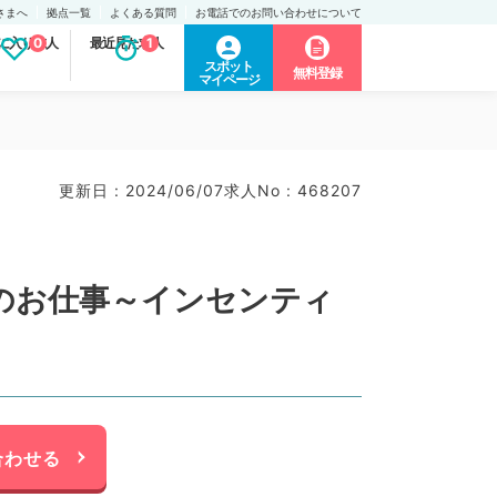
さまへ
拠点一覧
よくある質問
お電話でのお問い合わせについて
に入り求人
0
最近見た求人
1
スポット
無料登録
マイページ
更新日 : 2024/06/07
求人No : 468207
直のお仕事～インセンティ
合わせる