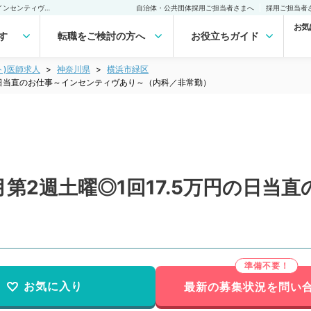
【神奈川県／横浜市】毎月第2週土曜◎1回17.5万円の日当直のお仕事～インセンティヴあり～（内科／非常勤） 非常勤(アルバイト)の求人｜医師の求人・転職・アルバイトは【マイナビDOCTOR】
自治体・公共団体採用ご担当者さまへ
採用ご担当者
お気
す
転職をご検討の方へ
お役立ちガイド
ト)医師求人
神奈川県
横浜市緑区
の日当直のお仕事～インセンティヴあり～（内科／非常勤）
第2週土曜◎1回17.5万円の日当
）
お気に入り
最新の募集状況を問い