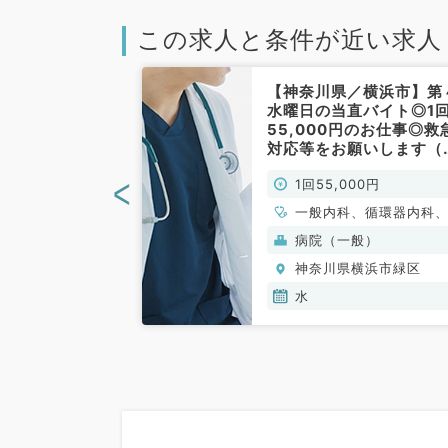
この求人と条件が近い求人
／横浜市】毎週
【神奈川県／横浜市】第
14時～18時の
水曜日の当直バイト◎1
4.5万円／駅チ
55,000円のお仕事◎救
2024年4月オ
対応等をお願いします（
リニックにて外
科系・外科系／非常勤）
<
00円
1回55,000円
です（内分泌代
尿病内科・一般
、内分泌・代謝内
一般内科、循環器内科
勤）
化器内科、腎臓内科、
(保険診療)
病院（一般）
系全般、一般外科
横浜市緑区
神奈川県横浜市緑区
水