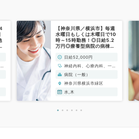
４
【神奈川県／横浜市】毎週
回
水曜日もしくは木曜日で10
急
時～15時勤務！◎日給5.2
内
万円◎療養型病院の病棟管
理・往診待機アルバイト！
日給52,000円
マイカー通勤可♪（内科系
／非常勤）
、消
神経内科、心療内科、一般
外科
内科、循環器内科、呼吸器
病院（一般）
内科、消化器内科、内分
神奈川県横浜市緑区
泌・代謝内科、腎臓内科、
老年内科、膠原病科
水,木