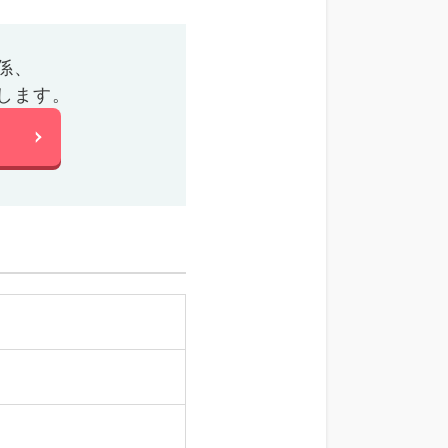
係、
します。