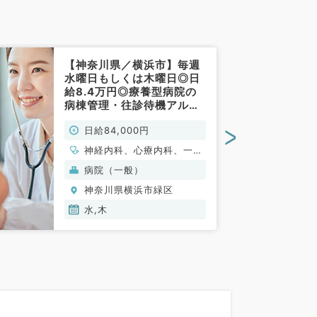
【神奈川県／横浜市】毎週
水曜日もしくは木曜日◎日
給8.4万円◎療養型病院の
病棟管理・往診待機アルバ
イト！マイカー通勤可
>
日給84,000円
♪（内科系／非常勤）
神経内科、心療内科、一般
内科、循環器内科、呼吸器
病院（一般）
内科、消化器内科、内分
神奈川県横浜市緑区
泌・代謝内科、腎臓内科、
老年内科、膠原病科
水,木