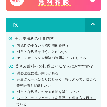
無料相談
60
秒！
リ
ー
ン
プ
ク
リ
目次
ン
ク
美容皮膚科の仕事内容
緊急性の少ない治療や施術を担う
外科的な処置を行うことが少ない
カウンセリングや相談の時間をじっくりとる
美容皮膚科への転職はどんな人におすすめ？
美容医療に強い関心がある
患者さん一人ひとりにじっくり寄り添って、適切な
美容医療を提供したい
外科的な処置にかかる負担を減らしたい
ワーク・ライフバランスを重視した働き方を目指し
ている