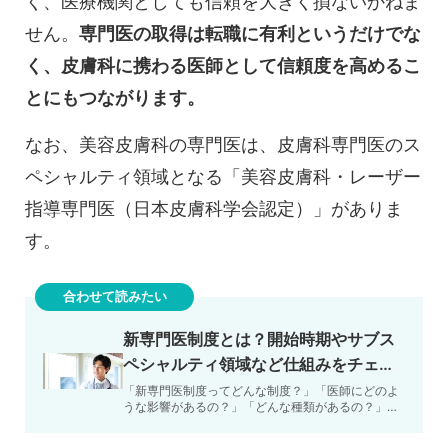
く、医療機関としても信頼を大きく損ないかねま
せん。
専門医の取得は転職に有利というだけでな
く、皮膚科に携わる医師として信頼度を高めるこ
とにもつながります。
なお、美容皮膚科の専門医は、皮膚科専門医のス
ペシャルティ領域となる「美容皮膚科・レーザー
指導専門医（日本皮膚科学会認定）」がありま
す。
合わせて読みたい
新専門医制度とは？開始時期やサブス
ペシャルティ領域など仕組みをチェッ
ク
「新専門医制度ってどんな制度？」「医師にどのよ
うな影響があるの？」「どんな種類があるの？」な
ど、臨床研修医や若手医師がおさえておきたい新専
門医制度の基本情報…