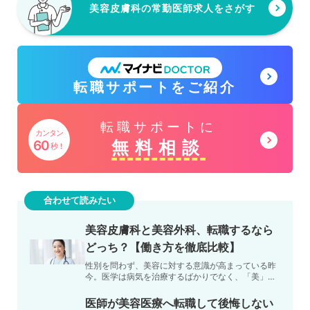
美容皮膚科の常勤医師求人をさがす
グ
転職サポートをご紹介
ル
ー
グ
転職サポートに
プ
カンタン
ル
無料相談
60
秒！
リ
ー
ン
プ
ク
合わせて読みたい
リ
美容皮膚科と美容外科、転職するなら
ン
どっち？【働き方を徹底比較】
ク
性別を問わず、美容に対する意識が高まっている昨
今。医学は病気を治療するばかりでなく、「美」を
生み出す手段としても用いられています。現在需要
が高まっている「美…
医師が美容医療へ転職して後悔しない